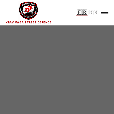
🇫🇷
🇬🇧
KRAV MAGA STREET DEFENCE